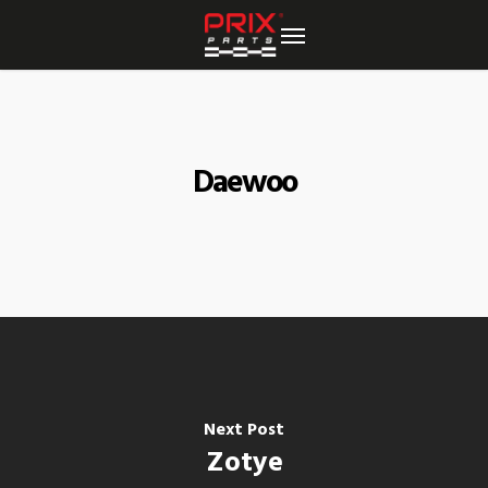
Skip
to
main
content
Daewoo
Next Post
Zotye