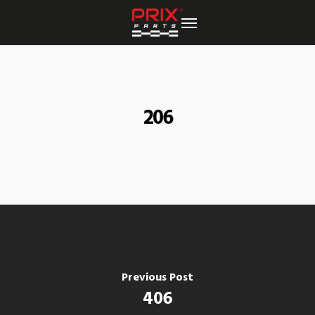
Skip
to
main
content
206
Previous Post
406