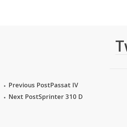
Skip
to
main
content
T
Previous Post
Passat IV
Next Post
Sprinter 310 D