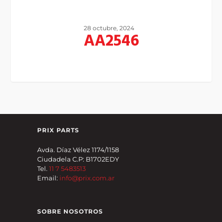
28 octubre, 2024
AA2546
PRIX PARTS
Avda. Díaz Vélez 1174/1158
Ciudadela C.P: B1702EDY
Tel.
11 7 5483513
Email:
info@prix.com.ar
SOBRE NOSOTROS