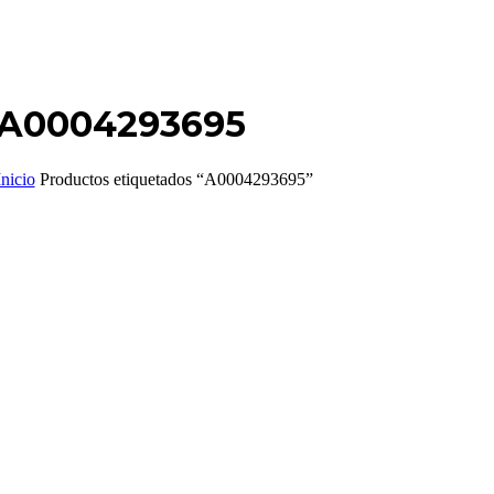
A0004293695
Inicio
Productos etiquetados “A0004293695”