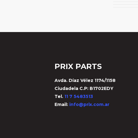
PRIX PARTS
Avda. Díaz Vélez 1174/1158
Ciudadela C.P: B1702EDY
Tel.
11 7 5483513
Email:
info@prix.com.ar