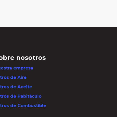
obre nosotros
estra empresa
ltros de Aire
ltros de Aceite
ltros de Habitáculo
ltros de Combustible