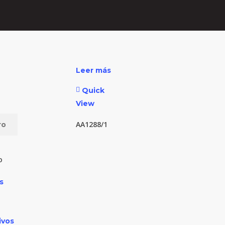
Leer más
Quick
View
AA1288/1
o
s
ivos