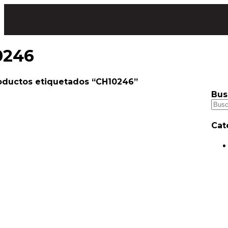
0246
oductos etiquetados “CH10246”
Bus
Cat