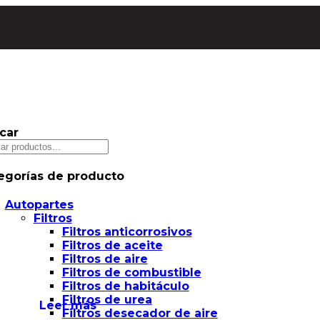
car
egorías de producto
Autopartes
Filtros
Filtros anticorrosivos
Filtros de aceite
Filtros de aire
Filtros de combustible
Filtros de habitáculo
Filtros de urea
Leer más
Filtros desecador de aire