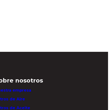
obre nosotros
estra empresa
ltros de Aire
ltros de Aceite