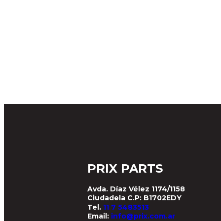
PRIX PARTS
Avda. Díaz Vélez 1174/1158
Ciudadela C.P: B1702EDY
Tel.
11 7 5483513
Email:
info@prix.com.ar