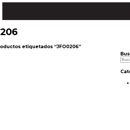
206
roductos etiquetados “JFO0206”
Bus
Cat