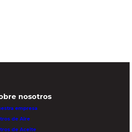
obre nosotros
estra empresa
ltros de Aire
ltros de Aceite