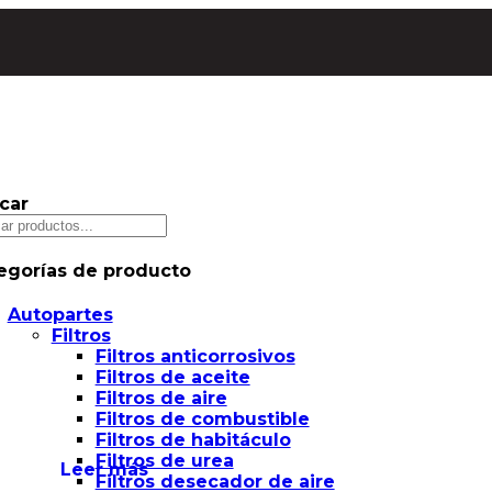
car
egorías de producto
Autopartes
Filtros
Filtros anticorrosivos
Filtros de aceite
Filtros de aire
Filtros de combustible
Filtros de habitáculo
Filtros de urea
Leer más
Filtros desecador de aire