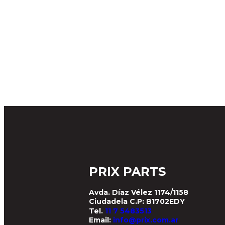
PRIX PARTS
Avda. Díaz Vélez 1174/1158
Ciudadela C.P: B1702EDY
Tel.
11 7 5483513
Email:
info@prix.com.ar