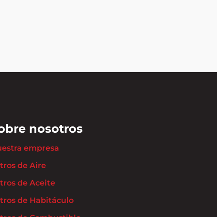
obre nosotros
estra empresa
ltros de Aire
ltros de Aceite
ltros de Habitáculo