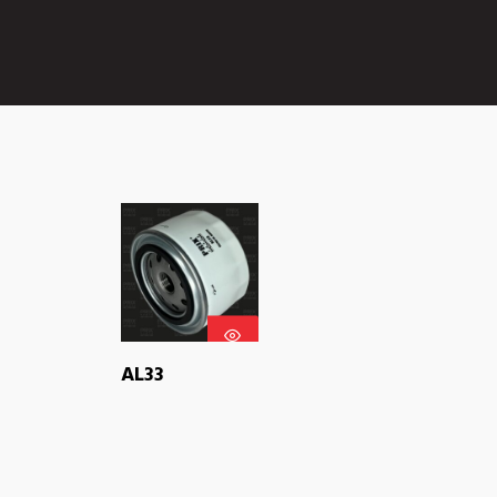
LEER
AL33
MÁS