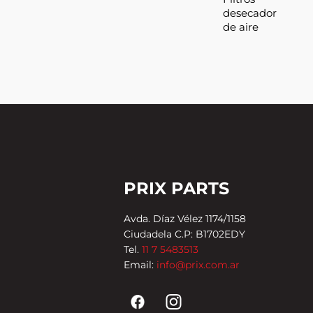
desecador
de aire
PRIX PARTS
Avda. Díaz Vélez 1174/1158
Ciudadela C.P: B1702EDY
Tel.
11 7 5483513
Email:
info@prix.com.ar