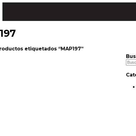
197
roductos etiquetados “MAP197”
Bus
Cat