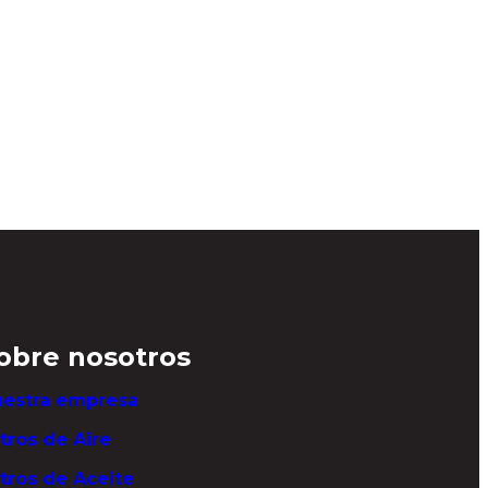
obre nosotros
estra empresa
ltros de Aire
ltros de Aceite