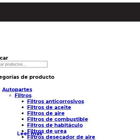
car
egorías de producto
Autopartes
Filtros
Filtros anticorrosivos
Filtros de aceite
Filtros de aire
Filtros de combustible
Filtros de habitáculo
Filtros de urea
Leer más
Filtros desecador de aire