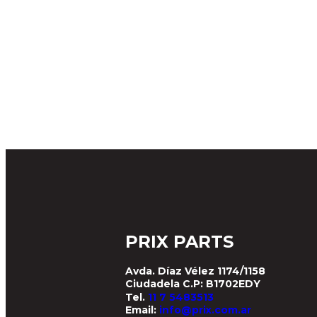
PRIX PARTS
Avda. Díaz Vélez 1174/1158
Ciudadela C.P: B1702EDY
Tel.
11 7 5483513
Email:
info@prix.com.ar