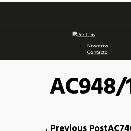
Menu
Nosotros
Contacto
AC948/
Previous Post
AC74