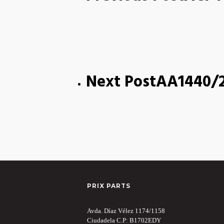
Next Post
AA1440/
PRIX PARTS
Avda. Díaz Vélez 1174/1158
Ciudadela C.P: B1702EDY