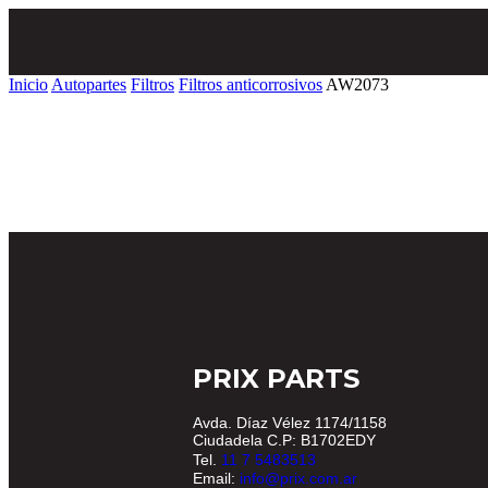
Inicio
Autopartes
Filtros
Filtros anticorrosivos
AW2073
PRIX PARTS
Avda. Díaz Vélez 1174/1158
Ciudadela C.P: B1702EDY
Tel.
11 7 5483513
Email:
info@prix.com.ar