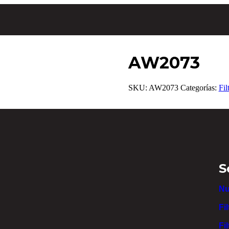
AW2073
SKU:
AW2073
Categorías:
Fil
S
Nu
Fi
Fi