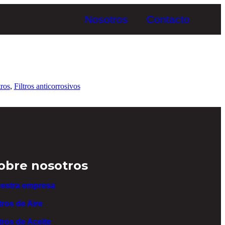
Nosotros
Contacto
tros
,
Filtros anticorrosivos
obre nosotros
estra empresa
ltros de Aire
ltros de Aceite