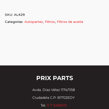
SKU:
AL429
Categorías:
Autopartes
,
Filtros
,
Filtros de aceite
PRIX PARTS
Avda. Díaz Vélez 1174/1158
Ciudadela C.P: B1702EDY
Tel.
11 7 5483513