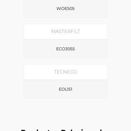
WOE505
MASTERFILT
ECO3055
TECNECO
EOL151