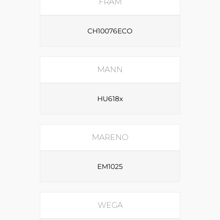
FRAM
CH10076ECO
MANN
HU618x
MARENO
EM1025
WEGA