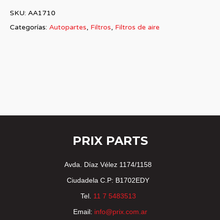
SKU:
AA1710
Categorías:
Autopartes
,
Filtros
,
Filtros de aire
PRIX PARTS
Avda. Díaz Vélez 1174/1158
Ciudadela C.P: B1702EDY
Tel.
11 7 5483513
Email:
info@prix.com.ar