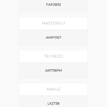
FAP2835
MASTERFILT
AMPI1167
TECNECO
AR1718PM
MAHLE
LX2738