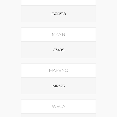
CA10518
MANN
C3495
MARENO
MR375
WEGA